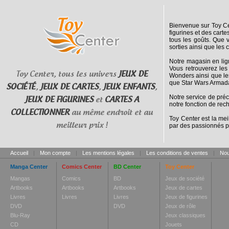
Bienvenue sur Toy Cen
figurines et des cart
tous les goûts. Que 
sorties ainsi que les 
Notre magasin en lig
Vous retrouverez les
Toy Center, tous les univers
JEUX DE
Wonders ainsi que le
que Star Wars Armada
SOCIÉTÉ
,
JEUX DE CARTES
,
JEUX ENFANTS
,
Notre service de pré
JEUX DE FIGURINES
et
CARTES A
notre fonction de rec
COLLECTIONNER
au même endroit et au
Toy Center est la mei
meilleur prix !
par des passionnés p
Accueil
|
Mon compte
|
Les mentions légales
|
Les conditions de ventes
|
Nou
Manga Center
Comics Center
BD Center
Toy Center
Mangas
Comics
BD
Jeux de société
Artbooks
Artbooks
Artbooks
Jeux de cartes
Livres
Livres
Livres
Jeux de figurines
DVD
DVD
Jeux de rôle
Blu-Ray
Jeux classiques
CD
Jouets