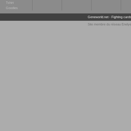
Tshirt
Goodies
Geneworld.net
-
Fighting card
Site membre du réseau
Enely