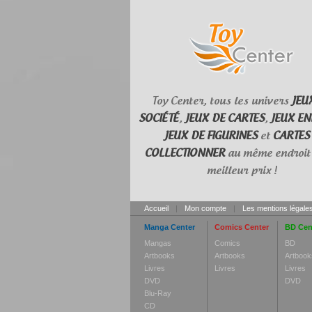
Toy Center, tous les univers
JEU
SOCIÉTÉ
,
JEUX DE CARTES
,
JEUX EN
JEUX DE FIGURINES
et
CARTES
COLLECTIONNER
au même endroit 
meilleur prix !
Accueil
|
Mon compte
|
Les mentions légale
Manga Center
Comics Center
BD Cen
Mangas
Comics
BD
Artbooks
Artbooks
Artbook
Livres
Livres
Livres
DVD
DVD
Blu-Ray
CD