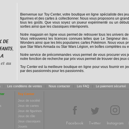
Bienvenue sur Toy Center, votre boutique en ligne spécialiste des jeu
figurines et des cartes à collectionner. Nous vous proposons un grand
tous les goûts. Que vous soyez un joueur expérimenté ou un débuta
sorties ainsi que les classiques intemporels.
Notre magasin en ligne vous permet de retrouver tous les univers de
Vous retrouverez les licences connues telles que Le Seigneur des 
X DE
Wonders ainsi que les très populaires cartes Pokémon. Nous vous pro
que Star Wars Armada ou Star Wars Légion, en boîtes complètes ou e
FANTS
,
Notre service de précommandes vous permet de vous procurer vos jeux
 A
notre fonction de recherche par prix vous permet de trouver des jeux d
et au
Toy Center est la meilleure boutique en ligne pour vous fournir en jeu
par des passionnés pour les passionnés.
s
|
Les conditions de ventes
|
Nous contacter
|
Les FAQ
|
Le paiement sécurisé
ter
Toy Center
Jeux de société
s
Jeux de cartes
Jeux de figurines
Jeux de rôle
Jeux classiques
Facebook
Twitter
Instagram
Jouets