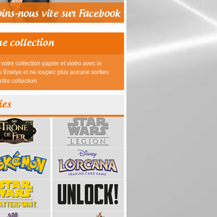
re collection
votre collection papier et vidéo avec le
 Enelye et ne loupez plus aucune sorties
otre collection.
ies
39,95 €
23,95 €
26,95 €
26,95 