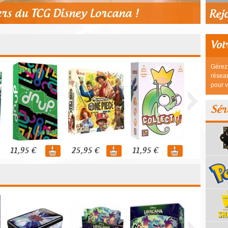
Vot
Gérez 
réseau
pour v
Sér
11,95 €
25,95 €
11,95 €
44,95 €