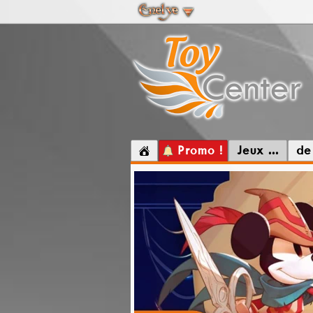
Promo !
Jeux ...
de