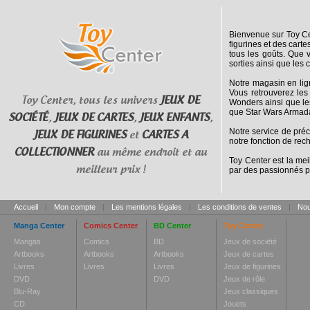
Bienvenue sur Toy Cen
figurines et des cart
tous les goûts. Que 
sorties ainsi que les 
Notre magasin en lig
Vous retrouverez les
Toy Center, tous les univers
JEUX DE
Wonders ainsi que le
que Star Wars Armada
SOCIÉTÉ
,
JEUX DE CARTES
,
JEUX ENFANTS
,
Notre service de pré
JEUX DE FIGURINES
et
CARTES A
notre fonction de rec
COLLECTIONNER
au même endroit et au
Toy Center est la mei
meilleur prix !
par des passionnés p
Accueil
|
Mon compte
|
Les mentions légales
|
Les conditions de ventes
|
Nou
Manga Center
Comics Center
BD Center
Toy Center
Mangas
Comics
BD
Jeux de société
Artbooks
Artbooks
Artbooks
Jeux de cartes
Livres
Livres
Livres
Jeux de figurines
DVD
DVD
Jeux de rôle
Blu-Ray
Jeux classiques
CD
Jouets