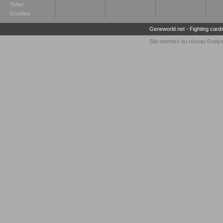
Tshirt
Goodies
Geneworld.net
-
Fighting card
Site membre du réseau
Enely