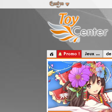
Promo !
Jeux ...
de