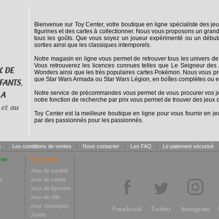
Bienvenue sur Toy Center, votre boutique en ligne spécialiste des jeu
figurines et des cartes à collectionner. Nous vous proposons un grand
tous les goûts. Que vous soyez un joueur expérimenté ou un débuta
sorties ainsi que les classiques intemporels.
Notre magasin en ligne vous permet de retrouver tous les univers de
Vous retrouverez les licences connues telles que Le Seigneur des 
X DE
Wonders ainsi que les très populaires cartes Pokémon. Nous vous pro
que Star Wars Armada ou Star Wars Légion, en boîtes complètes ou e
FANTS
,
Notre service de précommandes vous permet de vous procurer vos jeux
 A
notre fonction de recherche par prix vous permet de trouver des jeux d
et au
Toy Center est la meilleure boutique en ligne pour vous fournir en jeu
par des passionnés pour les passionnés.
s
|
Les conditions de ventes
|
Nous contacter
|
Les FAQ
|
Le paiement sécurisé
ter
Toy Center
Jeux de société
s
Jeux de cartes
Jeux de figurines
Jeux de rôle
Jeux classiques
Facebook
Twitter
Instagram
Jouets