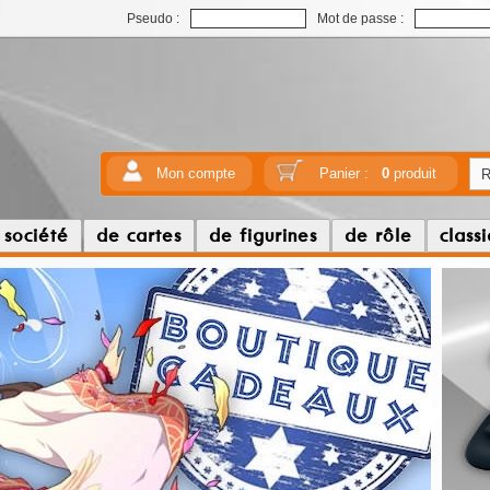
Pseudo :
Mot de passe :
Mon compte
Panier :
0
produit
 société
de cartes
de figurines
de rôle
class