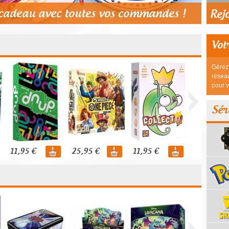
Vot
Gérez 
réseau
pour v
Sér
11,95 €
25,95 €
11,95 €
44,95 €