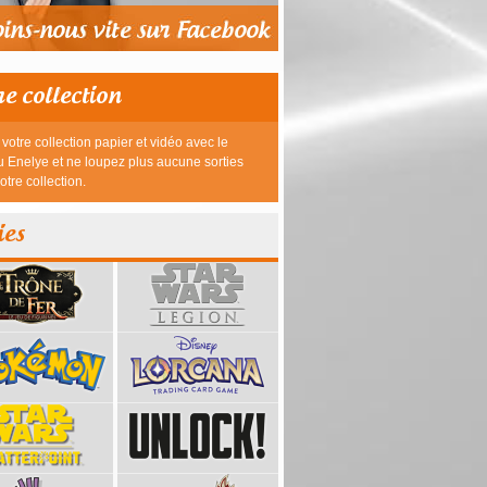
re collection
votre collection papier et vidéo avec le
 Enelye et ne loupez plus aucune sorties
otre collection.
ies
39,95 €
23,95 €
26,95 €
26,95 