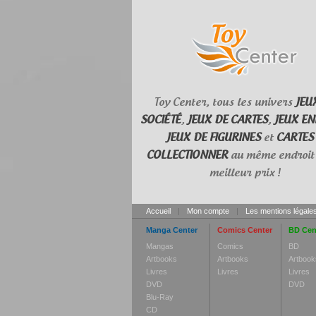
Toy Center, tous les univers
JEU
SOCIÉTÉ
,
JEUX DE CARTES
,
JEUX EN
JEUX DE FIGURINES
et
CARTES
COLLECTIONNER
au même endroit 
meilleur prix !
Accueil
|
Mon compte
|
Les mentions légale
Manga Center
Comics Center
BD Cen
Mangas
Comics
BD
Artbooks
Artbooks
Artbook
Livres
Livres
Livres
DVD
DVD
Blu-Ray
CD