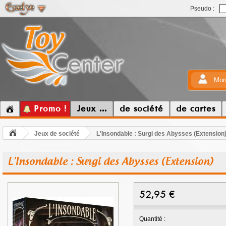
Pseudo :
Mon
Promo !
Jeux ...
de société
de cartes
Jeux de société
L'Insondable : Surgi des Abysses (Extension
L'Insondable : Surgi des Abysses (Extension)
52,95
€
Quantité :