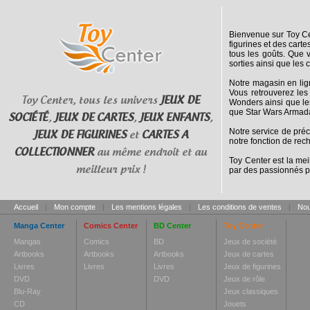
Bienvenue sur Toy Cen
figurines et des cart
tous les goûts. Que 
sorties ainsi que les 
Notre magasin en lig
Vous retrouverez les
Toy Center, tous les univers
JEUX DE
Wonders ainsi que le
que Star Wars Armada
SOCIÉTÉ
,
JEUX DE CARTES
,
JEUX ENFANTS
,
Notre service de pré
JEUX DE FIGURINES
et
CARTES A
notre fonction de rec
COLLECTIONNER
au même endroit et au
Toy Center est la mei
meilleur prix !
par des passionnés p
Accueil
|
Mon compte
|
Les mentions légales
|
Les conditions de ventes
|
Nou
Manga Center
Comics Center
BD Center
Toy Center
Mangas
Comics
BD
Jeux de société
Artbooks
Artbooks
Artbooks
Jeux de cartes
Livres
Livres
Livres
Jeux de figurines
DVD
DVD
Jeux de rôle
Blu-Ray
Jeux classiques
CD
Jouets