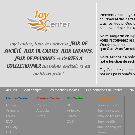
Bienvenue sur Toy Cen
figurines et des cart
tous les goûts. Que 
sorties ainsi que les 
Notre magasin en lig
Vous retrouverez les
Toy Center, tous les univers
JEUX DE
Wonders ainsi que le
que Star Wars Armada
SOCIÉTÉ
,
JEUX DE CARTES
,
JEUX ENFANTS
,
Notre service de pré
JEUX DE FIGURINES
et
CARTES A
notre fonction de rec
COLLECTIONNER
au même endroit et au
Toy Center est la mei
meilleur prix !
par des passionnés p
Accueil
|
Mon compte
|
Les mentions légales
|
Les conditions de ventes
|
Nou
Manga Center
Comics Center
BD Center
Toy Center
Mangas
Comics
BD
Jeux de société
Artbooks
Artbooks
Artbooks
Jeux de cartes
Livres
Livres
Livres
Jeux de figurines
DVD
DVD
Jeux de rôle
Blu-Ray
Jeux classiques
CD
Jouets