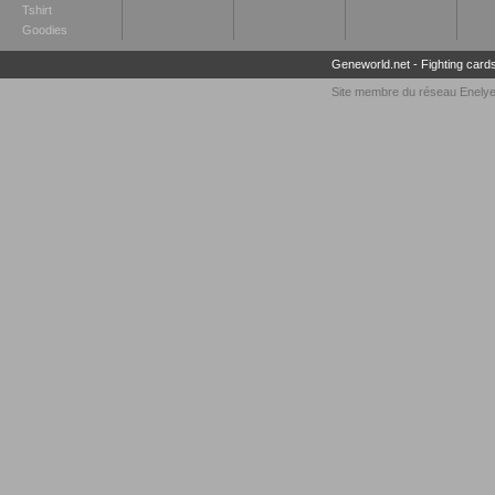
Tshirt
Goodies
Geneworld.net
-
Fighting card
Site membre du réseau
Enely