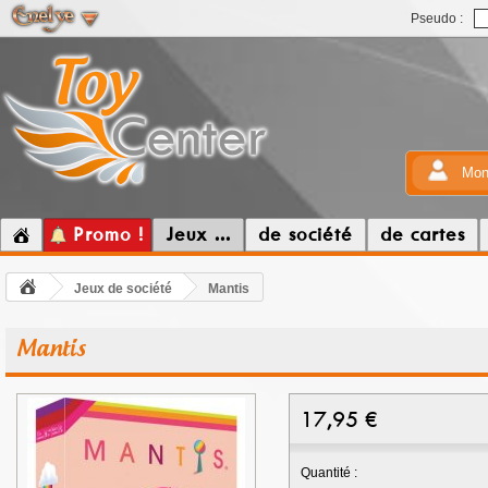
Pseudo :
Mon
Promo !
Jeux ...
de société
de cartes
Jeux de société
Mantis
Mantis
17,95
€
Quantité :