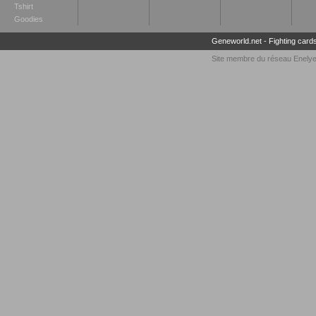
Tshirt
Goodies
Geneworld.net
-
Fighting card
Site membre du réseau
Enely