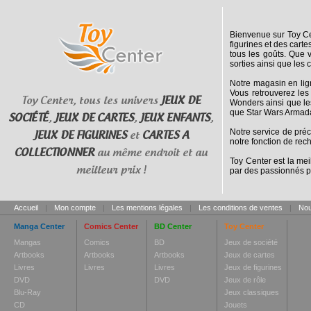
Bienvenue sur Toy Cen
figurines et des cart
tous les goûts. Que 
sorties ainsi que les 
Notre magasin en lig
Vous retrouverez les
Toy Center, tous les univers
JEUX DE
Wonders ainsi que le
que Star Wars Armada
SOCIÉTÉ
,
JEUX DE CARTES
,
JEUX ENFANTS
,
Notre service de pré
JEUX DE FIGURINES
et
CARTES A
notre fonction de rec
COLLECTIONNER
au même endroit et au
Toy Center est la mei
meilleur prix !
par des passionnés p
Accueil
|
Mon compte
|
Les mentions légales
|
Les conditions de ventes
|
Nou
Manga Center
Comics Center
BD Center
Toy Center
Mangas
Comics
BD
Jeux de société
Artbooks
Artbooks
Artbooks
Jeux de cartes
Livres
Livres
Livres
Jeux de figurines
DVD
DVD
Jeux de rôle
Blu-Ray
Jeux classiques
CD
Jouets