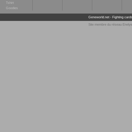
Tshirt
Goodies
Geneworld.net
-
Fighting card
Site membre du réseau
Enely