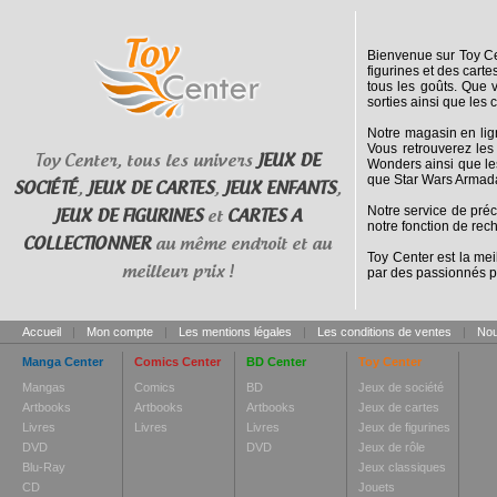
Bienvenue sur Toy Cen
figurines et des cart
tous les goûts. Que 
sorties ainsi que les 
Notre magasin en lig
Vous retrouverez les
Toy Center, tous les univers
JEUX DE
Wonders ainsi que le
que Star Wars Armada
SOCIÉTÉ
,
JEUX DE CARTES
,
JEUX ENFANTS
,
Notre service de pré
JEUX DE FIGURINES
et
CARTES A
notre fonction de rec
COLLECTIONNER
au même endroit et au
Toy Center est la mei
meilleur prix !
par des passionnés p
Accueil
|
Mon compte
|
Les mentions légales
|
Les conditions de ventes
|
Nou
Manga Center
Comics Center
BD Center
Toy Center
Mangas
Comics
BD
Jeux de société
Artbooks
Artbooks
Artbooks
Jeux de cartes
Livres
Livres
Livres
Jeux de figurines
DVD
DVD
Jeux de rôle
Blu-Ray
Jeux classiques
CD
Jouets