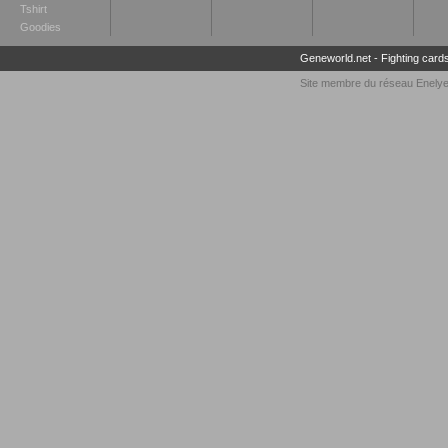
Tshirt
Goodies
Geneworld.net
-
Fighting card
Site membre du réseau
Enely