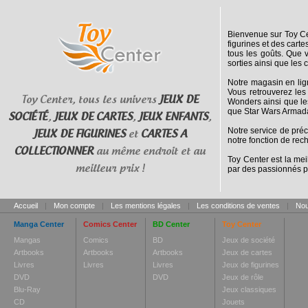
Bienvenue sur Toy Cen
figurines et des cart
tous les goûts. Que 
sorties ainsi que les 
Notre magasin en lig
Vous retrouverez les
Toy Center, tous les univers
JEUX DE
Wonders ainsi que le
que Star Wars Armada
SOCIÉTÉ
,
JEUX DE CARTES
,
JEUX ENFANTS
,
Notre service de pré
JEUX DE FIGURINES
et
CARTES A
notre fonction de rec
COLLECTIONNER
au même endroit et au
Toy Center est la mei
meilleur prix !
par des passionnés p
Accueil
|
Mon compte
|
Les mentions légales
|
Les conditions de ventes
|
Nou
Manga Center
Comics Center
BD Center
Toy Center
Mangas
Comics
BD
Jeux de société
Artbooks
Artbooks
Artbooks
Jeux de cartes
Livres
Livres
Livres
Jeux de figurines
DVD
DVD
Jeux de rôle
Blu-Ray
Jeux classiques
CD
Jouets