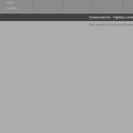
Tshirt
Goodies
Geneworld.net
-
Fighting card
Site membre du réseau
Enely