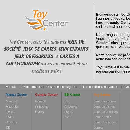
Bienvenue sur Toy Cen
figurines et des cart
tous les goûts. Que 
sorties ainsi que les 
Notre magasin en lig
Vous retrouverez les
Toy Center, tous les univers
JEUX DE
Wonders ainsi que le
que Star Wars Armada
SOCIÉTÉ
,
JEUX DE CARTES
,
JEUX ENFANTS
,
Notre service de pré
JEUX DE FIGURINES
et
CARTES A
notre fonction de rec
COLLECTIONNER
au même endroit et au
Toy Center est la mei
meilleur prix !
par des passionnés p
Accueil
|
Mon compte
|
Les mentions légales
|
Les conditions de ventes
|
Nou
Manga Center
Comics Center
BD Center
Toy Center
Mangas
Comics
BD
Jeux de société
Artbooks
Artbooks
Artbooks
Jeux de cartes
Livres
Livres
Livres
Jeux de figurines
DVD
DVD
Jeux de rôle
Blu-Ray
Jeux classiques
CD
Jouets