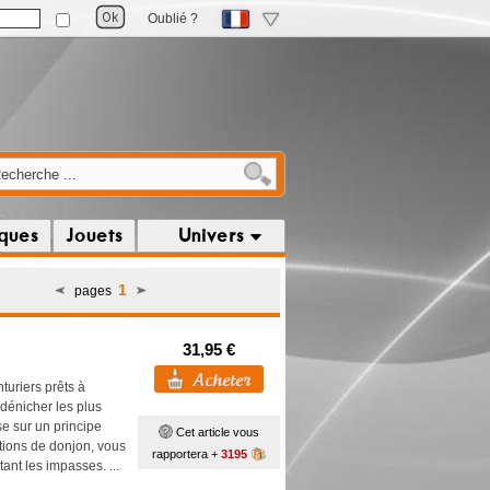
Oublié ?
iques
Jouets
Univers
1
pages
31,95 €
uriers prêts à
dénicher les plus
e sur un principe
Cet article vous
rtions de donjon, vous
rapportera +
3195
tant les impasses. ...