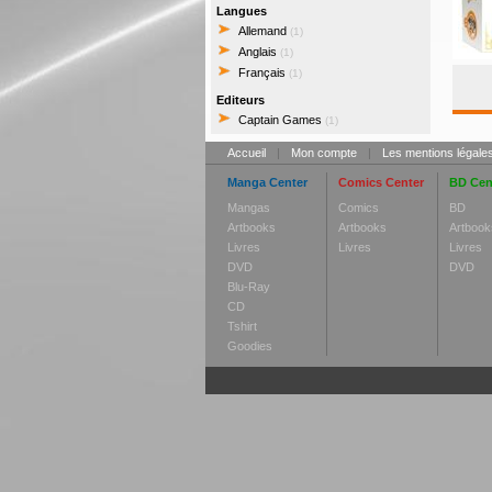
Langues
Allemand
(1)
Anglais
(1)
Français
(1)
Editeurs
Captain Games
(1)
Accueil
|
Mon compte
|
Les mentions légale
Manga Center
Comics Center
BD Cen
Mangas
Comics
BD
Artbooks
Artbooks
Artbook
Livres
Livres
Livres
DVD
DVD
Blu-Ray
CD
Tshirt
Goodies