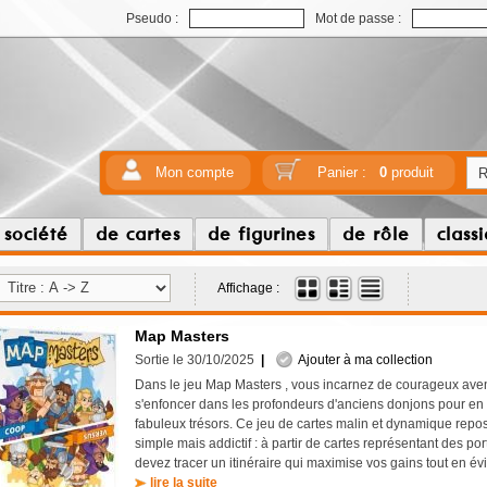
Pseudo :
Mot de passe :
Mon compte
Panier :
0
produit
 société
de cartes
de figurines
de rôle
class
Affichage :
Map Masters
Sortie le 30/10/2025
|
Ajouter à ma collection
Dans le jeu Map Masters , vous incarnez de courageux avent
s'enfoncer dans les profondeurs d'anciens donjons pour en 
fabuleux trésors. Ce jeu de cartes malin et dynamique repos
simple mais addictif : à partir de cartes représentant des po
devez tracer un itinéraire qui maximise vos gains tout en évi
lire la suite