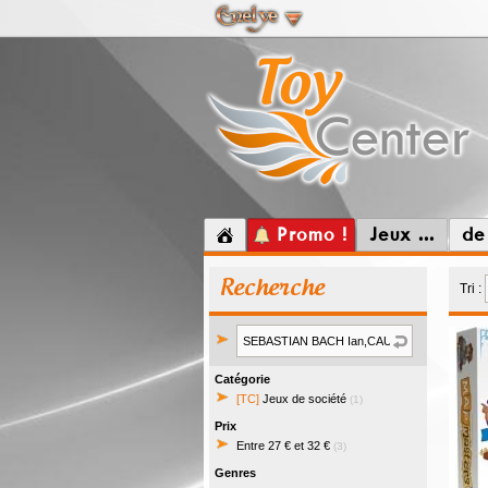
Promo !
Jeux ...
de
Recherche
Tri :
Catégorie
[TC]
Jeux de société
(1)
Prix
Entre 27 € et 32 €
(3)
Genres