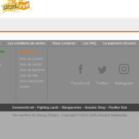
s
|
Les conditions de ventes
|
Nous contacter
|
Les FAQ
|
Le paiement sécurisé
ter
Toy Center
Jeux de société
s
Jeux de cartes
Jeux de figurines
Jeux de rôle
Jeux classiques
Facebook
Twitter
Instagram
Jouets
Geneworld.net
-
Fighting cards
-
Mangavortex
-
Anoukis Shop
-
Pavillon Noir
Site membre du réseau
Enelye
- Copyright © 2014-2026,
Anoukis Multimedia