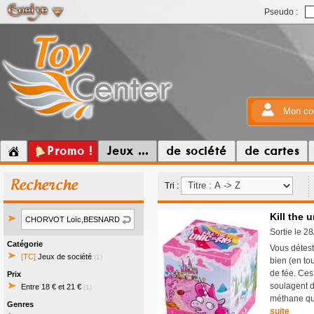
Pseudo :
Mon co
Promo !
Jeux ...
de société
de cartes
Recherche
Tri :
Kill the 
Sortie le 2
Catégorie
Vous déteste
[TC]
Jeux de société
(1)
bien (en tou
de fée. Ces
Prix
soulagent d
Entre 18 € et 21 €
(1)
méthane qu'
Genres
suite