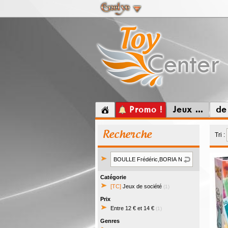
Promo !
Jeux ...
de
Recherche
Tri :
Catégorie
[TC]
Jeux de société
(1)
Prix
Entre 12 € et 14 €
(1)
Genres