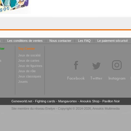
s
|
Les conditions de ventes
|
Nous contacter
|
Les FAQ
|
Le paiement sécurisé
ter
Toy Center
Jeux de société
s
Jeux de cartes
Jeux de figurines
Jeux de rôle
Jeux classiques
Facebook
Twitter
Instagram
Jouets
Geneworld.net
-
Fighting cards
-
Mangavortex
-
Anoukis Shop
-
Pavillon Noir
Site membre du réseau
Enelye
- Copyright © 2014-2026,
Anoukis Multimedia