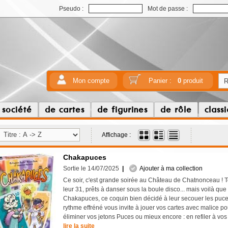
Pseudo :
Mot de passe :
Mon compte
Panier :
0
produit
 société
de cartes
de figurines
de rôle
class
Affichage :
Chakapuces
Sortie le 14/07/2025
|
Ajouter à ma collection
Ce soir, c'est grande soirée au Château de Chatnonceau ! T
leur 31, prêts à danser sous la boule disco... mais voilà qu
Chakapuces, ce coquin bien décidé à leur secouer les puces
rythme effréné vous invite à jouer vos cartes avec malice p
éliminer vos jetons Puces ou mieux encore : en refiler à vos 
lire la suite