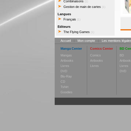
Combinaisons
(1)
Gestion de main de cartes
(1)
Langues
Français
(1)
Editeurs
The Flying Games
(1)
Accueil
|
Mon compte
|
Les mentions légale
Manga Center
Comics Center
BD Cen
Mangas
Comics
BD
Artbooks
Artbooks
Artbook
Livres
Livres
Livres
DVD
DVD
Blu-Ray
CD
Tshirt
Goodies