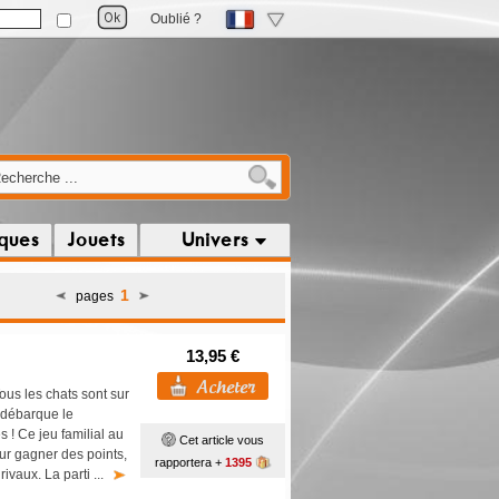
Oublié ?
iques
Jouets
Univers
1
pages
13,95 €
ous les chats sont sur
e débarque le
 ! Ce jeu familial au
Cet article vous
our gagner des points,
rapportera +
1395
rivaux. La parti ...