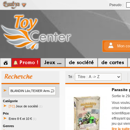
Pseudo :
Mon co
Promo !
Jeux ...
de société
de cartes
Recherche
Tri :
Parasite
Sortie le 2
Catégorie
Vous voulez
[TC]
Jeux de société
(1)
crise histo
scientifiqu
Prix
effrayant qu
Entre 8 € et 10 €
(1)
jeu qui vien
Genres
lire la suite